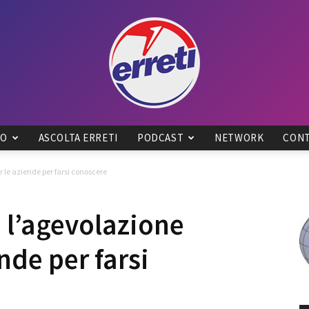
IO
ASCOLTA ERRETI
PODCAST
NETWORK
CONT
Radio
r le aziende per farsi conoscere
 l’agevolazione
ende per farsi
Tadino