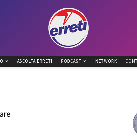
IO
ASCOLTA ERRETI
PODCAST
NETWORK
CONT
Radio
Tadino
zare