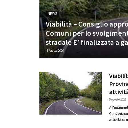
NEWS
Viabilità – Consiglio appr
Comuni per lo svolgiment
stradale E’ finalizzata a 
5 Agosto 2026
Viabili
Provin
attività
5 Agosto 2026
All'unanimi
Convenzione
attività di