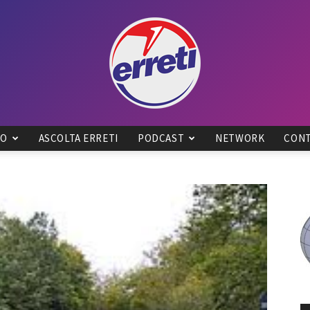
IO
ASCOLTA ERRETI
PODCAST
NETWORK
CONT
Radio
Tadino