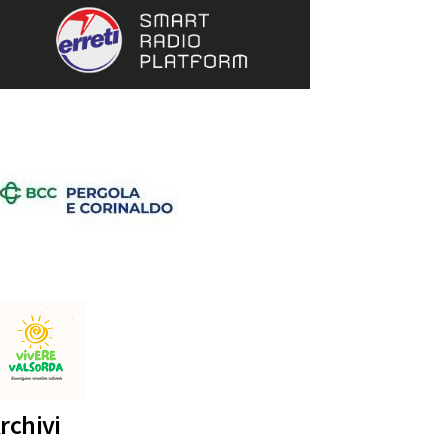
 Franciscan Youth Meeting, il “giorno del
re 2.500 giovani trasformano Assisi in un
ternità Dalla poesia del Cantico alle sfide
o 2026
rchivi