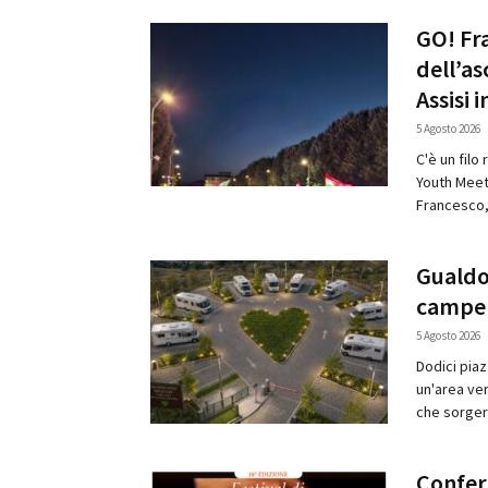
GO! Fra
dell’as
Assisi i
5 Agosto 2026
C'è un filo
Youth Meeti
Francesco, 
Gualdo
camper
5 Agosto 2026
Dodici piaz
un'area ver
che sorgerà
Confer