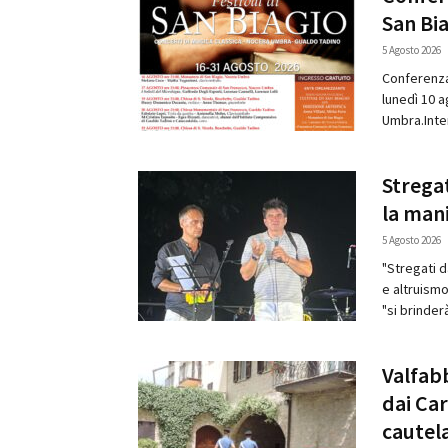
San Bia
5 Agosto 2026
Conferenza
lunedì 10 a
Umbra.Inter
Stregat
la mani
5 Agosto 2026
"Stregati d
e altruismo
"si brinderà
Valfabb
dai Car
cautel