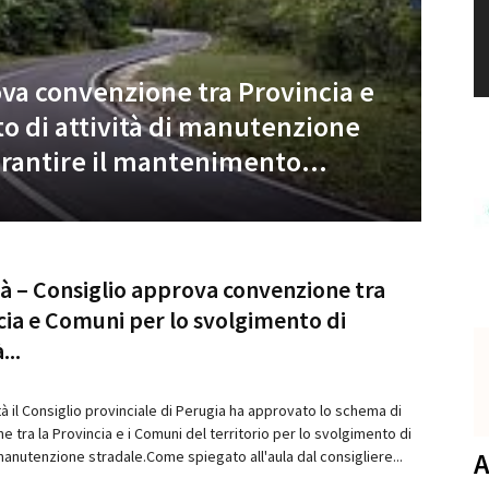
NEWS
ova convenzione tra Provincia e
GO!
o di attività di manutenzione
olt
garantire il mantenimento...
fra
5 Agost
tà – Consiglio approva convenzione tra
cia e Comuni per lo svolgimento di
...
tà il Consiglio provinciale di Perugia ha approvato lo schema di
 tra la Provincia e i Comuni del territorio per lo svolgimento di
A
 manutenzione stradale.Come spiegato all'aula dal consigliere...