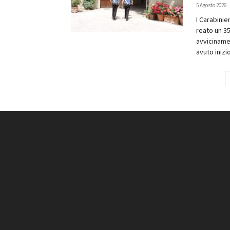
5 Agosto 2026
I Carabinie
reato un 35
avvicinamen
avuto inizio