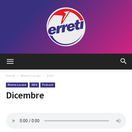
Radio
Home
Mente Locale
2019
Mente Locale
2019
Podcast
Tadino
Dicembre