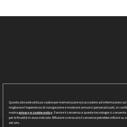
Questo sito web utilizza cookie per memorizzare e/o accedere ad informazioni sul di
migliorare l'esperienza di navigazione e mostrare annunci personalizzati, in conf
nostra
privacy e cookie policy
. Fornire il consenso a queste tecnologie ci consente 
per le finalità in essa indicate. Rifiutare o revocare il consenso potrebbe influire su
del sito.
Privacy & Cookie Policy