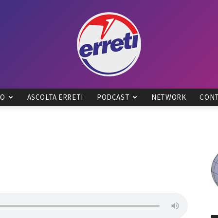
IO
ASCOLTA ERRETI
PODCAST
NETWORK
CONT
Radio
Tadino