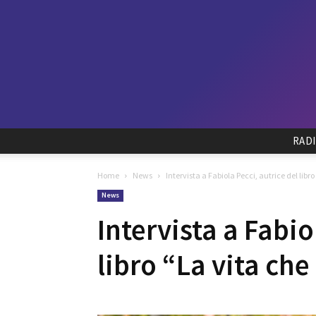
RAD
Home
News
Intervista a Fabiola Pecci, autrice del libro
News
Intervista a Fabio
libro “La vita che