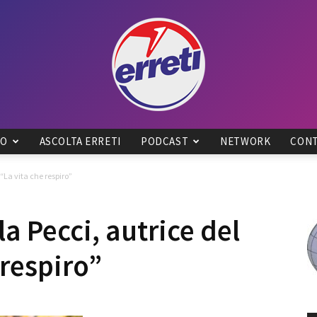
IO
ASCOLTA ERRETI
PODCAST
NETWORK
CONT
Radio
 “La vita che respiro”
la Pecci, autrice del
 respiro”
Tadino