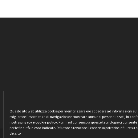
Questo sito web utilizza cookie per memorizzare e/o accedere ad informazioni sul di
migliorare l'esperienza di navigazione e mostrare annunci personalizzati, in conf
nostra
privacy e cookie policy
. Fornire il consenso a queste tecnologie ci consente 
per le finalità in essa indicate. Rifiutare o revocare il consenso potrebbe influire su
del sito.
Privacy & Cookie Policy