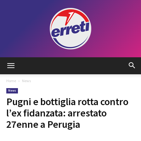
Radio
Home
News
News
Tadino
Pugni e bottiglia rotta contro
l’ex fidanzata: arrestato
27enne a Perugia