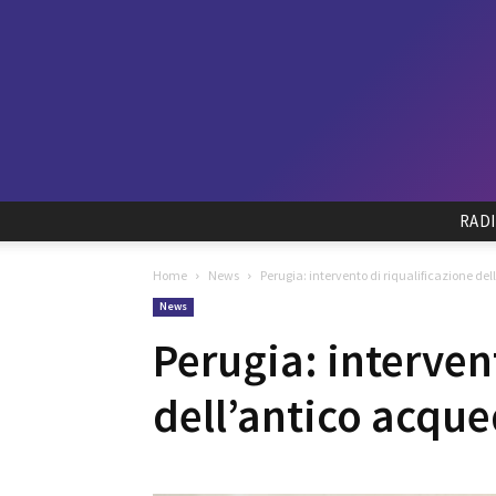
RAD
Home
News
Perugia: intervento di riqualificazione d
News
Perugia: interven
dell’antico acqu