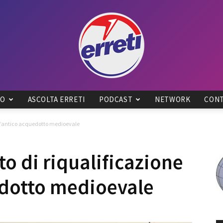
IO
ASCOLTA ERRETI
PODCAST
NETWORK
CONT
Radio
ell’antico acquedotto medioevale
to di riqualificazione
edotto medioevale
Tadino