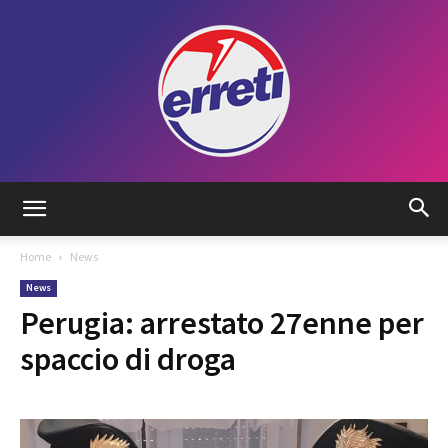
Radio
Home
News
News
Tadino
Perugia: arrestato 27enne per
spaccio di droga