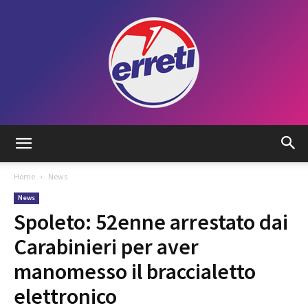
Radio
Home
News
News
Tadino
Spoleto: 52enne arrestato dai
Carabinieri per aver
manomesso il braccialetto
elettronico