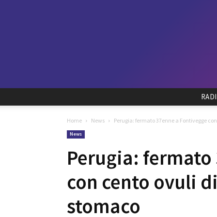
RAD
Home
News
Perugia: fermato 37enne a Fontivegge con c
News
Perugia: fermato
con cento ovuli d
stomaco