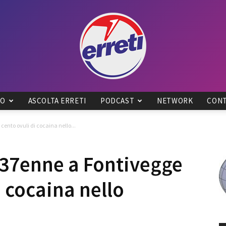
IO
ASCOLTA ERRETI
PODCAST
NETWORK
CONT
Radio
ento ovuli di cocaina nello...
 37enne a Fontivegge
i cocaina nello
Tadino