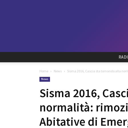
RAD
Home
News
Sisma 2016, Cascia sta tornando alla norma
News
Sisma 2016, Casci
normalità: rimozi
Abitative di Eme