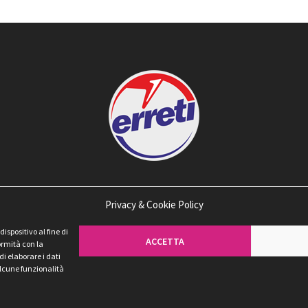
Privacy & Cookie Policy
spositivo al fine di
ACCETTA
ormità con la
di elaborare i dati
 alcune funzionalità