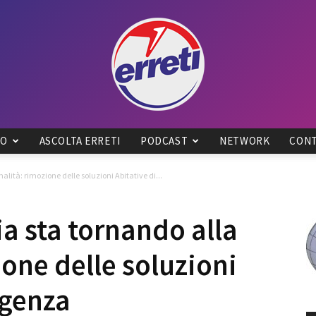
IO
ASCOLTA ERRETI
PODCAST
NETWORK
CONT
Radio
lità: rimozione delle soluzioni Abitative di...
a sta tornando alla
one delle soluzioni
Tadino
rgenza