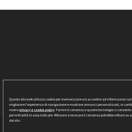
Questo sito web utilizza cookie per memorizzare e/o accedere ad informazioni sul di
migliorare l'esperienza di navigazione e mostrare annunci personalizzati, in conf
nostra
privacy e cookie policy
. Fornire il consenso a queste tecnologie ci consente 
per le finalità in essa indicate. Rifiutare o revocare il consenso potrebbe influire su
del sito.
Privacy & Cookie Policy