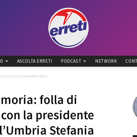
IO
ASCOLTA ERRETI
PODCAST
NETWORK
CONT
Radio
 Lyrick con la presidente della...
moria: folla di
 con la presidente
Tadino
l’Umbria Stefania