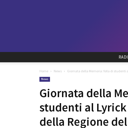
RAD
Home
News
Giornata della Memoria: folla di studenti al
News
Giornata della Me
studenti al Lyrick
della Regione del