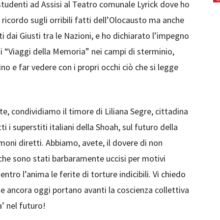
i studenti ad Assisi al Teatro comunale Lyrick dove ho
 ricordo sugli orribili fatti dell’Olocausto ma anche
i dai Giusti tra le Nazioni, e ho dichiarato l’impegno
 i “Viaggi della Memoria” nei campi di sterminio,
o e far vedere con i propri occhi ciò che si legge
, condividiamo il timore di Liliana Segre, cittadina
i i superstiti italiani della Shoah, sul futuro della
ni diretti. Abbiamo, avete, il dovere di non
 che sono stati barbaramente uccisi per motivi
ntro l’anima le ferite di torture indicibili. Vi chiedo
che ancora oggi portano avanti la coscienza collettiva
’ nel futuro!