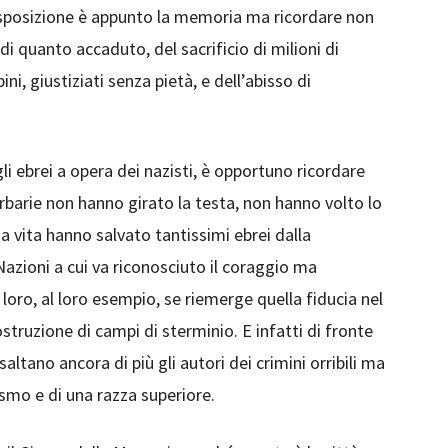
disposizione è appunto la memoria ma ricordare non
i quanto accaduto, del sacrificio di milioni di
ni, giustiziati senza pietà, e dell’abisso di
li ebrei a opera dei nazisti, è opportuno ricordare
rbarie non hanno girato la testa, non hanno volto lo
ia vita hanno salvato tantissimi ebrei dalla
Nazioni a cui va riconosciuto il coraggio ma
 loro, al loro esempio, se riemerge quella fiducia nel
truzione di campi di sterminio. E infatti di fronte
altano ancora di più gli autori dei crimini orribili ma
zismo e di una razza superiore.