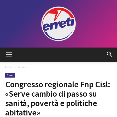
Radio
Home
News
News
Tadino
Congresso regionale Fnp Cisl:
«Serve cambio di passo su
sanità, povertà e politiche
abitative»