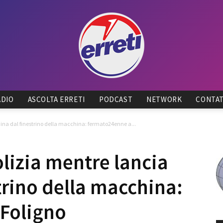
ADIO
ASCOLTA ERRETI
PODCAST
NETWORK
CONTAT
Radio
aina dal finestrino della macchina: fermato24enne a...
olizia mentre lancia
trino della macchina:
Tadino
Foligno