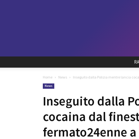
R
Home
News
Inseguito dalla Polizia mentre lancia coc
News
Inseguito dalla P
cocaina dal fines
fermato24enne a 