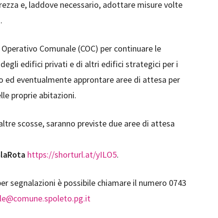
urezza e, laddove necessario, adottare misure volte
.
o Operativo Comunale (COC) per continuare le
egli edifici privati e di altri edifici strategici per i
go ed eventualmente approntare aree di attesa per
le proprie abitazioni.
 altre scosse, saranno previste due aree di attesa
alaRota
https://shorturl.at/yILO5
.
per segnalazioni è possibile chiamare il numero 0743
ile@comune.spoleto.pg.it