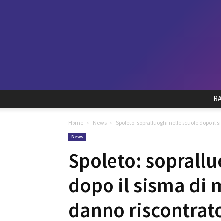
R
Home
News
Spoleto: sopralluoghi nelle scuole dopo il 
News
Spoleto: soprallu
dopo il sisma di 
danno riscontrat