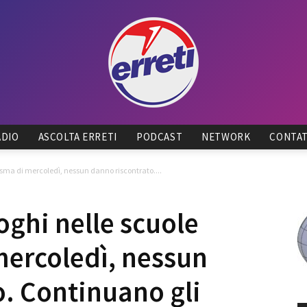
ADIO
ASCOLTA ERRETI
PODCAST
NETWORK
CONTAT
Radio
sisma di mercoledì, nessun danno riscontrato....
oghi nelle scuole
mercoledì, nessun
Tadino
o. Continuano gli