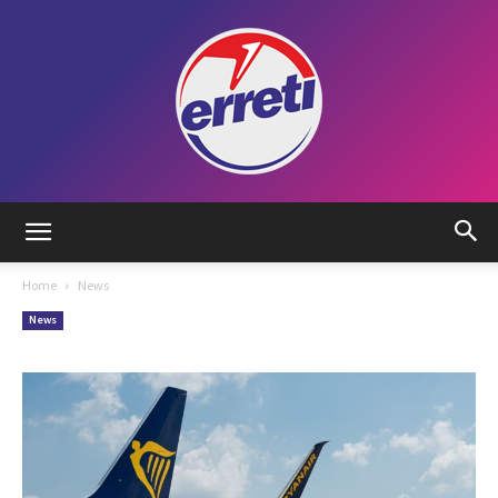
Radio
Home
News
News
Tadino