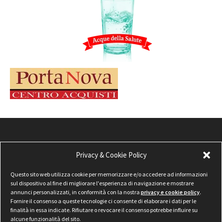
Privacy & Cookie Policy
Questo sito web utilizza cookie per memorizzare e/o accedere ad informazioni
sul dispositivo al fine di migliorare l'esperienza di navigazione e mostrare
annunci personalizzati, in conformità con la nostra
privacy e cookie policy
.
Fornire il consenso a queste tecnologie ci consente di elaborare i dati per le
finalità in essa indicate. Rifiutare o revocare il consenso potrebbe influire su
alcune funzionalità del sito.