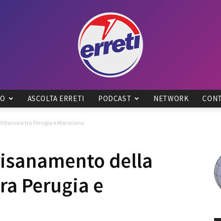
IO
ASCOLTA ERRETI
PODCAST
NETWORK
CONT
Radio
a Villanova tra Perugia e Marsciano
i risanamento della
tra Perugia e
Tadino