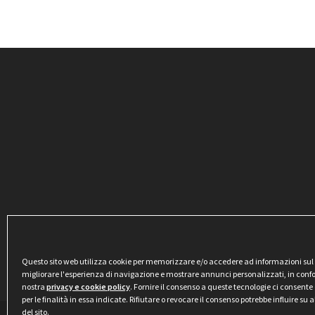
Questo sito web utilizza cookie per memorizzare e/o accedere ad informazioni sul di
migliorare l'esperienza di navigazione e mostrare annunci personalizzati, in conf
nostra
privacy e cookie policy
. Fornire il consenso a queste tecnologie ci consente 
per le finalità in essa indicate. Rifiutare o revocare il consenso potrebbe influire su
del sito.
Privacy & Cookie Policy