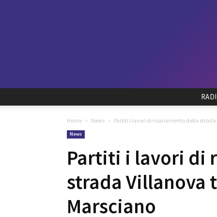
RAD
Home
News
Partiti i lavori di risanamento della strad
News
Partiti i lavori d
strada Villanova 
Marsciano