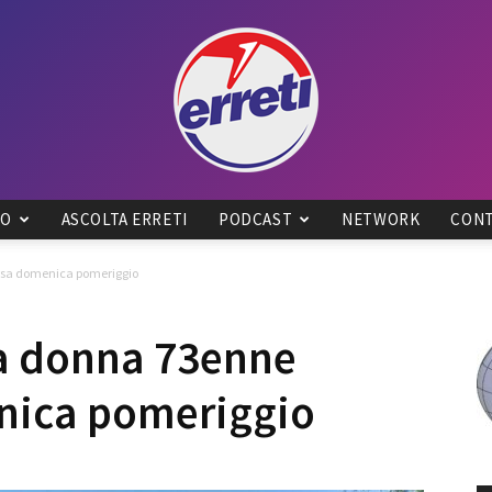
IO
ASCOLTA ERRETI
PODCAST
NETWORK
CONT
Radio
arsa domenica pomeriggio
 la donna 73enne
ica pomeriggio
Tadino