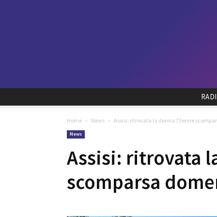
RAD
Home
News
Assisi: ritrovata la donna 73enne scomp
News
Assisi: ritrovata
scomparsa domen