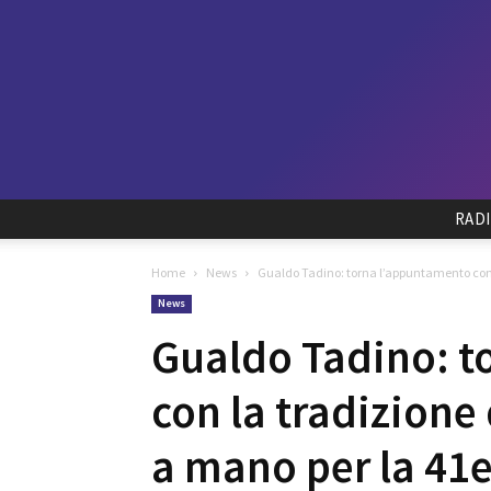
RAD
Home
News
Gualdo Tadino: torna l’appuntamento con l
News
Gualdo Tadino: t
con la tradizione 
a mano per la 41