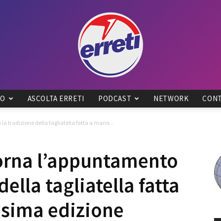
IO
ASCOLTA ERRETI
PODCAST
NETWORK
CONT
Radio
a tradizione della tagliatella fatta a mano...
orna l’appuntamento
della tagliatella fatta
Tadino
esima edizione