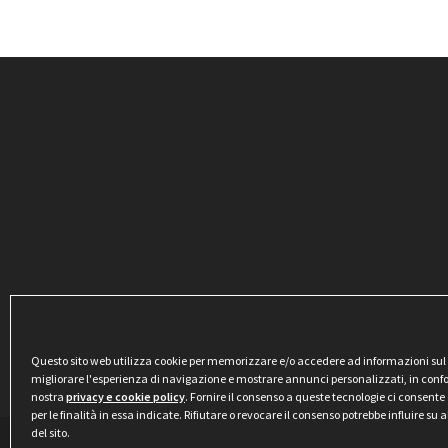
Questo sito web utilizza cookie per memorizzare e/o accedere ad informazioni sul di
migliorare l'esperienza di navigazione e mostrare annunci personalizzati, in conf
nostra
privacy e cookie policy
. Fornire il consenso a queste tecnologie ci consente 
per le finalità in essa indicate. Rifiutare o revocare il consenso potrebbe influire su
del sito.
Privacy & Cookie Policy