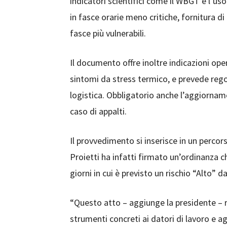
indicatori scientifici come il WBGT e l’us
in fasce orarie meno critiche, fornitura d
fasce più vulnerabili.
Il documento offre inoltre indicazioni op
sintomi da stress termico, e prevede regol
logistica. Obbligatorio anche l’aggiornam
caso di appalti.
Il provvedimento si inserisce in un percors
Proietti ha infatti firmato un’ordinanza che
giorni in cui è previsto un rischio “Alto” da
“Questo atto – aggiunge la presidente – 
strumenti concreti ai datori di lavoro e a