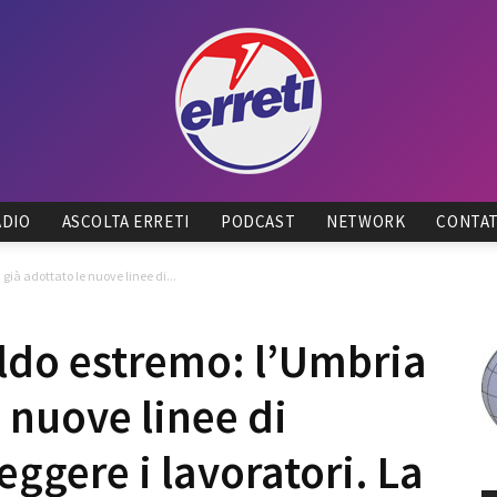
ADIO
ASCOLTA ERRETI
PODCAST
NETWORK
CONTAT
Radio
già adottato le nuove linee di...
aldo estremo: l’Umbria
e nuove linee di
Tadino
eggere i lavoratori. La