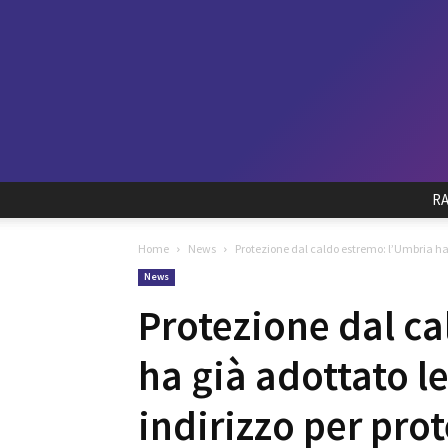
R
Home
News
Protezione dal caldo estremo: l’Umbria ha 
News
Protezione dal c
ha già adottato l
indirizzo per prot