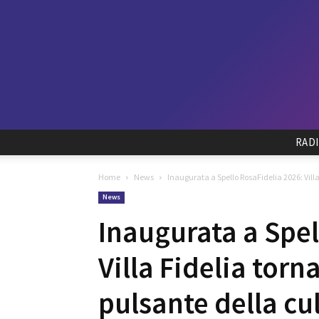
RAD
Home
News
Inaugurata a Spello RosaFidelia 2026: Villa 
News
Inaugurata a Spel
Villa Fidelia torn
pulsante della cu