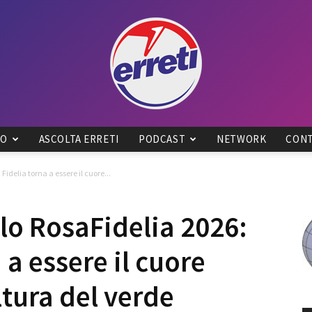
IO
ASCOLTA ERRETI
PODCAST
NETWORK
CONT
Radio
Fidelia torna a essere il cuore...
lo RosaFidelia 2026:
a a essere il cuore
Tadino
ltura del verde