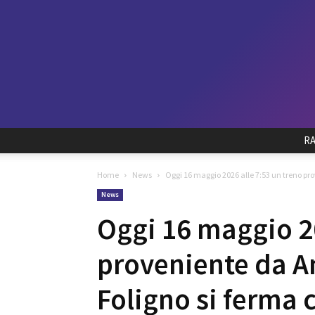
R
Home
News
Oggi 16 maggio 2026 alle 7:53 un treno pr
News
Oggi 16 maggio 20
proveniente da A
Foligno si ferma c