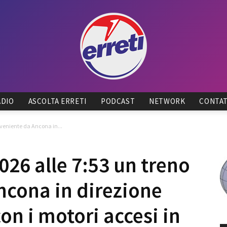
ADIO
ASCOLTA ERRETI
PODCAST
NETWORK
CONTAT
Radio
oveniente da Ancona in...
26 alle 7:53 un treno
ncona in direzione
Tadino
on i motori accesi in