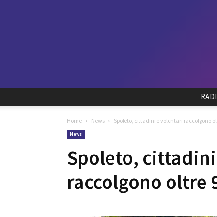
RAD
Home
News
Spoleto, cittadini e volontari raccolgono oltr
News
Spoleto, cittadini
raccolgono oltre 9