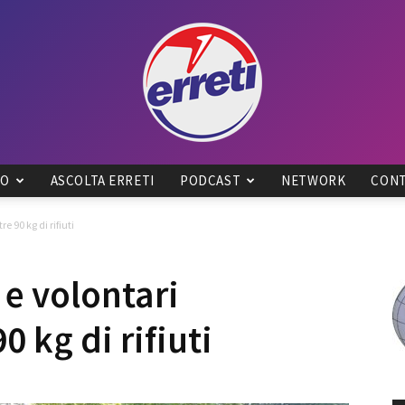
IO
ASCOLTA ERRETI
PODCAST
NETWORK
CONT
Radio
e 90 kg di rifiuti
 e volontari
0 kg di rifiuti
Tadino