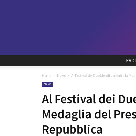
RAD
Home
News
Al Festival dei Due Mondi conferita la Med
News
Al Festival dei Du
Medaglia del Pres
Repubblica