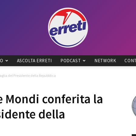
IO
ASCOLTA ERRETI
PODCAST
NETWORK
CONT
Radio
aglia del Presidente della Repubblica
e Mondi conferita la
idente della
Tadino