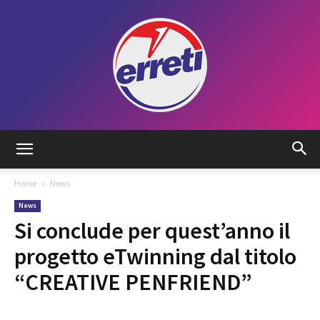
Radio
Home
News
News
Tadino
Si conclude per quest’anno il
progetto eTwinning dal titolo
“CREATIVE PENFRIEND”