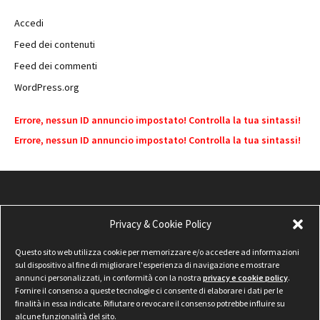
Accedi
Feed dei contenuti
Feed dei commenti
WordPress.org
Errore, nessun ID annuncio impostato! Controlla la tua sintassi!
Errore, nessun ID annuncio impostato! Controlla la tua sintassi!
Privacy & Cookie Policy
Questo sito web utilizza cookie per memorizzare e/o accedere ad informazioni
sul dispositivo al fine di migliorare l'esperienza di navigazione e mostrare
annunci personalizzati, in conformità con la nostra
privacy e cookie policy
.
Fornire il consenso a queste tecnologie ci consente di elaborare i dati per le
finalità in essa indicate. Rifiutare o revocare il consenso potrebbe influire su
alcune funzionalità del sito.