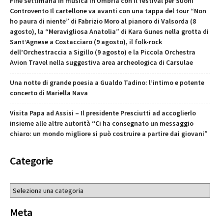
Fine settimana in musica in Umbria con il festival per Suoni
Controvento Il cartellone va avanti con una tappa del tour “Non
ho paura di niente” di Fabrizio Moro al pianoro di Valsorda (8
agosto), la “Meravigliosa Anatolia” di Kara Gunes nella grotta di
Sant’Agnese a Costacciaro (9 agosto), il folk-rock
dell’Orchestraccia a Sigillo (9 agosto) e la Piccola Orchestra
Avion Travel nella suggestiva area archeologica di Carsulae
Una notte di grande poesia a Gualdo Tadino: l’intimo e potente
concerto di Mariella Nava
Visita Papa ad Assisi – Il presidente Presciutti ad accoglierlo
insieme alle altre autorità “Ci ha consegnato un messaggio
chiaro: un mondo migliore si può costruire a partire dai giovani”
Categorie
Categorie
Meta