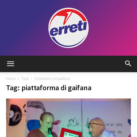
Radio
Home
Tags
Piattaforma di gaifana
Tag: piattaforma di gaifana
Tadino