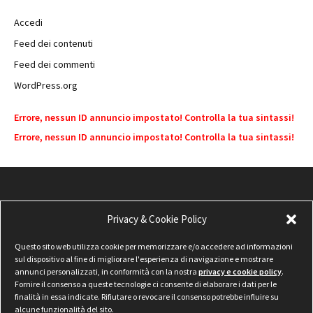
Accedi
Feed dei contenuti
Feed dei commenti
WordPress.org
Errore, nessun ID annuncio impostato! Controlla la tua sintassi!
Errore, nessun ID annuncio impostato! Controlla la tua sintassi!
Privacy & Cookie Policy
Questo sito web utilizza cookie per memorizzare e/o accedere ad informazioni
sul dispositivo al fine di migliorare l'esperienza di navigazione e mostrare
annunci personalizzati, in conformità con la nostra
privacy e cookie policy
.
Fornire il consenso a queste tecnologie ci consente di elaborare i dati per le
finalità in essa indicate. Rifiutare o revocare il consenso potrebbe influire su
alcune funzionalità del sito.