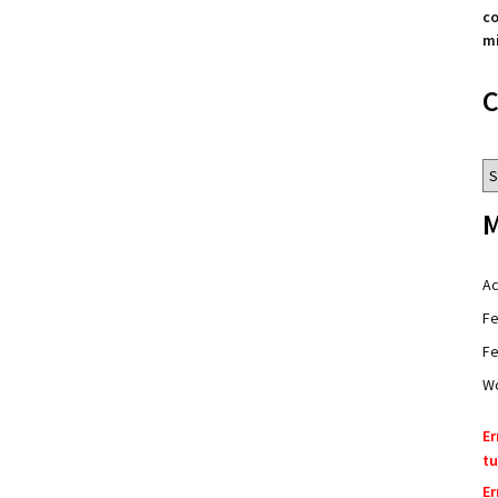
co
mi
C
Ca
M
Ac
Fe
Fe
Wo
Er
tu
Er