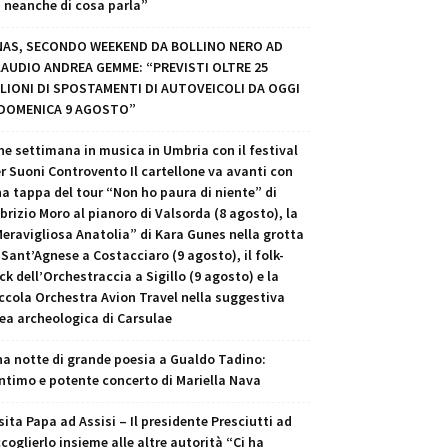
 neanche di cosa parla”
NAS, SECONDO WEEKEND DA BOLLINO NERO AD
LAUDIO ANDREA GEMME: “PREVISTI OLTRE 25
LIONI DI SPOSTAMENTI DI AUTOVEICOLI DA OGGI
 DOMENICA 9 AGOSTO”
ne settimana in musica in Umbria con il festival
r Suoni Controvento Il cartellone va avanti con
a tappa del tour “Non ho paura di niente” di
brizio Moro al pianoro di Valsorda (8 agosto), la
eravigliosa Anatolia” di Kara Gunes nella grotta
 Sant’Agnese a Costacciaro (9 agosto), il folk-
ck dell’Orchestraccia a Sigillo (9 agosto) e la
ccola Orchestra Avion Travel nella suggestiva
ea archeologica di Carsulae
a notte di grande poesia a Gualdo Tadino:
intimo e potente concerto di Mariella Nava
sita Papa ad Assisi – Il presidente Presciutti ad
coglierlo insieme alle altre autorità “Ci ha