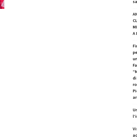
sa
A
C
MI
A
Fi
pe
un
Fa
“M
di
ro
Pi
ar
Un
l’
Vi
ac