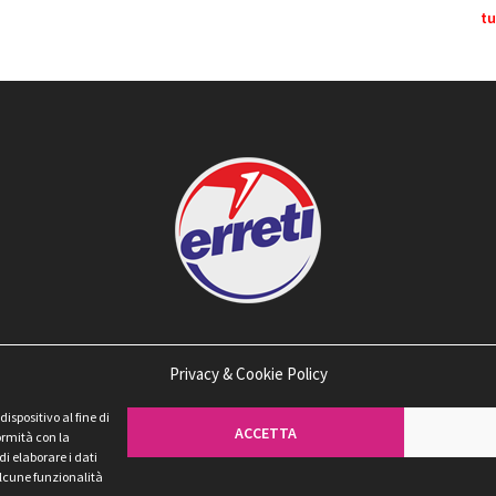
tu
Privacy & Cookie Policy
spositivo al fine di
ACCETTA
ormità con la
di elaborare i dati
 alcune funzionalità