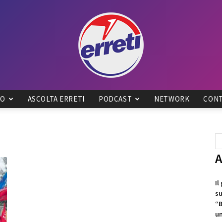
IO
ASCOLTA ERRETI
PODCAST
NETWORK
CONT
Radio
A
Tadino
Il
su
“B
un