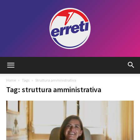
Radio
Home
Tags
Struttura amministrativa
Tag: struttura amministrativa
Tadino