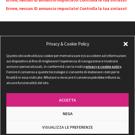
Errore, nessun ID annuncio impostato! Controlla la tua sintassi!
Errore, nessun ID annuncio impostato! Controlla la tua sintassi!
Privacy & Cookie Policy
Questo sito web utilizza cookie per memorizzare e/o accedere ad informazioni
sul dispositivo al fine di migliorare l'esperienza di navigazione e mostrare
annunci personalizzati, in conformità con la nostra
privacy e cookie policy
.
Fornire il consenso a queste tecnologie ci consente di elaborare i dati per le
finalità in essa indicate. Rifiutare o revocare il consenso potrebbe influire su
alcune funzionalità del sito.
ACCETTA
NEGA
Privacy & Cookie Policy
VISUALIZZA LE PREFERENZE
©
2026 Radio Tadino — Tutti i diritti riservati. P.IVA: 01143400545