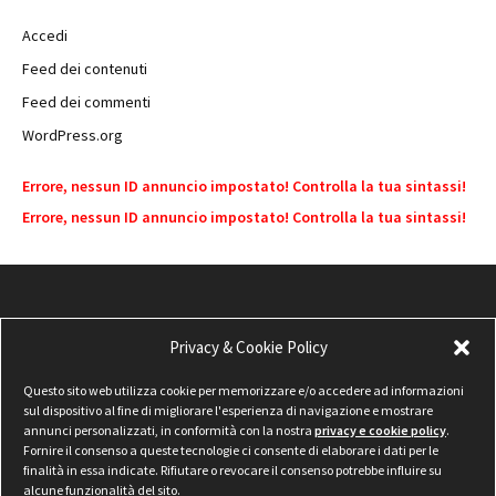
Accedi
Feed dei contenuti
Feed dei commenti
WordPress.org
Errore, nessun ID annuncio impostato! Controlla la tua sintassi!
Errore, nessun ID annuncio impostato! Controlla la tua sintassi!
Privacy & Cookie Policy
Questo sito web utilizza cookie per memorizzare e/o accedere ad informazioni
sul dispositivo al fine di migliorare l'esperienza di navigazione e mostrare
annunci personalizzati, in conformità con la nostra
privacy e cookie policy
.
Fornire il consenso a queste tecnologie ci consente di elaborare i dati per le
finalità in essa indicate. Rifiutare o revocare il consenso potrebbe influire su
alcune funzionalità del sito.