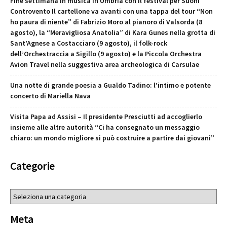
Fine settimana in musica in Umbria con il festival per Suoni
Controvento Il cartellone va avanti con una tappa del tour “Non
ho paura di niente” di Fabrizio Moro al pianoro di Valsorda (8
agosto), la “Meravigliosa Anatolia” di Kara Gunes nella grotta di
Sant’Agnese a Costacciaro (9 agosto), il folk-rock
dell’Orchestraccia a Sigillo (9 agosto) e la Piccola Orchestra
Avion Travel nella suggestiva area archeologica di Carsulae
Una notte di grande poesia a Gualdo Tadino: l’intimo e potente
concerto di Mariella Nava
Visita Papa ad Assisi – Il presidente Presciutti ad accoglierlo
insieme alle altre autorità “Ci ha consegnato un messaggio
chiaro: un mondo migliore si può costruire a partire dai giovani”
Categorie
Categorie
Meta