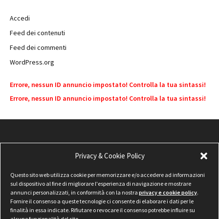
Accedi
Feed dei contenuti
Feed dei commenti
WordPress.org
Errore, nessun ID annuncio impostato! Controlla la tua sintassi!
Errore, nessun ID annuncio impostato! Controlla la tua sintassi!
Privacy & Cookie Policy
Questo sito web utilizza cookie per memorizzare e/o accedere ad informazioni
sul dispositivo al fine di migliorare l'esperienza di navigazione e mostrare
annunci personalizzati, in conformità con la nostra
privacy e cookie policy
.
Fornire il consenso a queste tecnologie ci consente di elaborare i dati per le
finalità in essa indicate. Rifiutare o revocare il consenso potrebbe influire su
alcune funzionalità del sito.