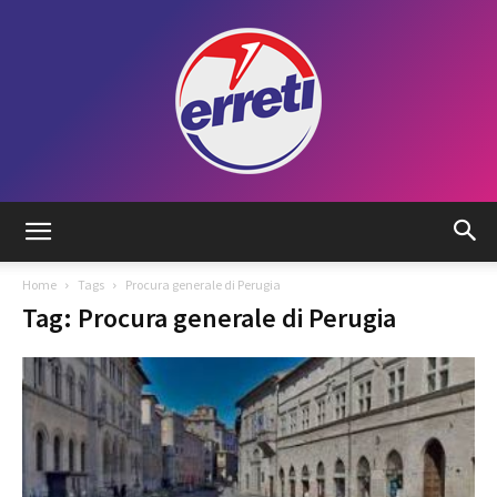
Radio
Home
Tags
Procura generale di Perugia
Tag: Procura generale di Perugia
Tadino