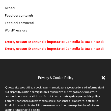
Accedi
Feed dei contenuti
Feed dei commenti
WordPress.org
Errore, nessun ID annuncio impostato! Controlla la tua sintassi!
Errore, nessun ID annuncio impostato! Controlla la tua sintassi!
Privacy & Cookie Policy
Questo sito web utilizza cookie per memorizzare e/o accedere ad informazioni
sul dispositivo al fine di migliorare l'esperienza di navigazione e mostrare
annunci personalizzati, in conformità con la nostra
privacy e cookie policy
.
Fornire il consenso a queste tecnologie ci consente di elaborare i dati per le
finalità in essa indicate. Rifiutare o revocare il consenso potrebbe influire su
alcune funzionalità del sito.