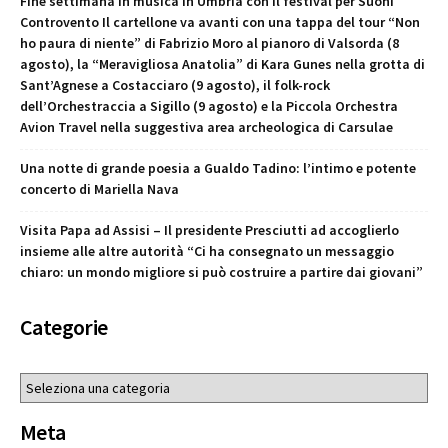
Fine settimana in musica in Umbria con il festival per Suoni
Controvento Il cartellone va avanti con una tappa del tour “Non
ho paura di niente” di Fabrizio Moro al pianoro di Valsorda (8
agosto), la “Meravigliosa Anatolia” di Kara Gunes nella grotta di
Sant’Agnese a Costacciaro (9 agosto), il folk-rock
dell’Orchestraccia a Sigillo (9 agosto) e la Piccola Orchestra
Avion Travel nella suggestiva area archeologica di Carsulae
Una notte di grande poesia a Gualdo Tadino: l’intimo e potente
concerto di Mariella Nava
Visita Papa ad Assisi – Il presidente Presciutti ad accoglierlo
insieme alle altre autorità “Ci ha consegnato un messaggio
chiaro: un mondo migliore si può costruire a partire dai giovani”
Categorie
Categorie
Meta