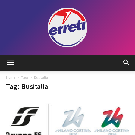
Radio
Home
Tags
Busitalia
Tag: Busitalia
Tadino