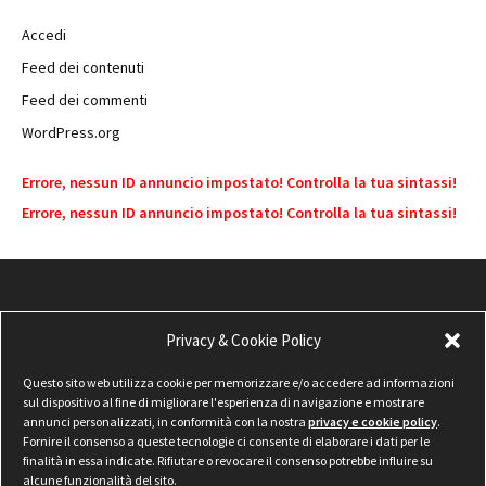
Accedi
Feed dei contenuti
Feed dei commenti
WordPress.org
Errore, nessun ID annuncio impostato! Controlla la tua sintassi!
Errore, nessun ID annuncio impostato! Controlla la tua sintassi!
Privacy & Cookie Policy
Questo sito web utilizza cookie per memorizzare e/o accedere ad informazioni
sul dispositivo al fine di migliorare l'esperienza di navigazione e mostrare
annunci personalizzati, in conformità con la nostra
privacy e cookie policy
.
Fornire il consenso a queste tecnologie ci consente di elaborare i dati per le
finalità in essa indicate. Rifiutare o revocare il consenso potrebbe influire su
alcune funzionalità del sito.