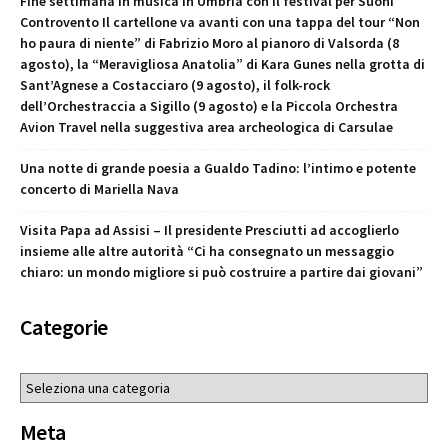
Fine settimana in musica in Umbria con il festival per Suoni
Controvento Il cartellone va avanti con una tappa del tour “Non
ho paura di niente” di Fabrizio Moro al pianoro di Valsorda (8
agosto), la “Meravigliosa Anatolia” di Kara Gunes nella grotta di
Sant’Agnese a Costacciaro (9 agosto), il folk-rock
dell’Orchestraccia a Sigillo (9 agosto) e la Piccola Orchestra
Avion Travel nella suggestiva area archeologica di Carsulae
Una notte di grande poesia a Gualdo Tadino: l’intimo e potente
concerto di Mariella Nava
Visita Papa ad Assisi – Il presidente Presciutti ad accoglierlo
insieme alle altre autorità “Ci ha consegnato un messaggio
chiaro: un mondo migliore si può costruire a partire dai giovani”
Categorie
Categorie
Meta