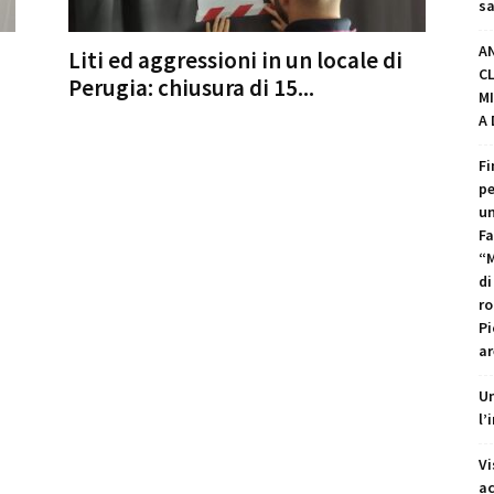
sa
A
Liti ed aggressioni in un locale di
C
Perugia: chiusura di 15...
MI
A
Fi
pe
un
Fa
“M
di
ro
Pi
ar
Un
l’
Vi
ac