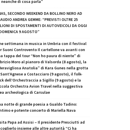
 neanche di cosa parla”
NAS, SECONDO WEEKEND DA BOLLINO NERO AD
LAUDIO ANDREA GEMME: “PREVISTI OLTRE 25
LIONI DI SPOSTAMENTI DI AUTOVEICOLI DA OGGI
 DOMENICA 9 AGOSTO”
ne settimana in musica in Umbria con il festival
r Suoni Controvento Il cartellone va avanti con
a tappa del tour “Non ho paura di niente” di
brizio Moro al pianoro di Valsorda (8 agosto), la
eravigliosa Anatolia” di Kara Gunes nella grotta
 Sant’Agnese a Costacciaro (9 agosto), il folk-
ck dell’Orchestraccia a Sigillo (9 agosto) e la
ccola Orchestra Avion Travel nella suggestiva
ea archeologica di Carsulae
a notte di grande poesia a Gualdo Tadino:
intimo e potente concerto di Mariella Nava
sita Papa ad Assisi – Il presidente Presciutti ad
coglierlo insieme alle altre autorità “Ci ha