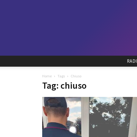
RAD
Home
Tags
Chiuso
Tag: chiuso