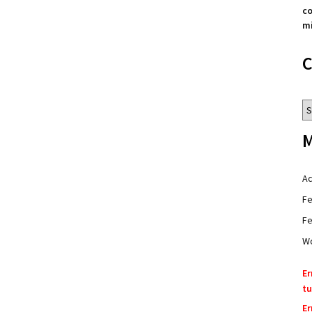
co
mi
C
Ca
M
Ac
Fe
Fe
Wo
Er
tu
Er