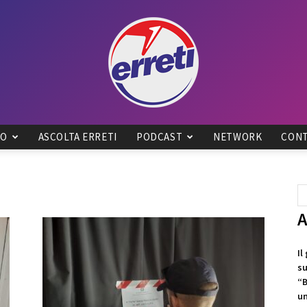
IO
ASCOLTA ERRETI
PODCAST
NETWORK
CONT
Radio
A
Tadino
Il
su
“B
un