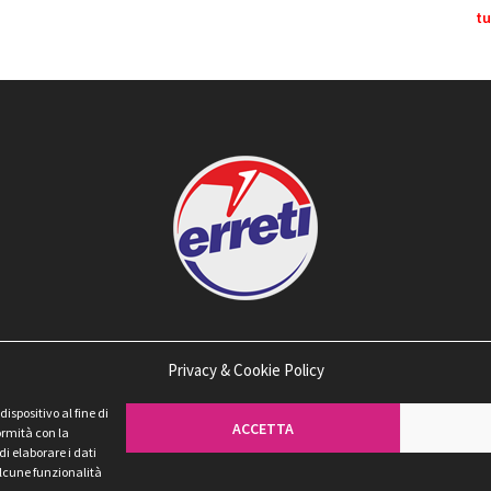
tu
Privacy & Cookie Policy
spositivo al fine di
ACCETTA
ormità con la
di elaborare i dati
 alcune funzionalità